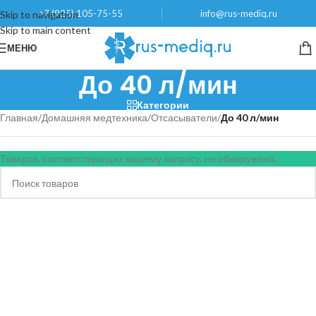
+7 (925) 105-75-55
info@rus-mediq.ru
Skip to navigation
Skip to main content
МЕНЮ
До 40 л/мин
Категории
Главная
/
Домашняя медтехника
/
Отсасыватели
/
До 40 л/мин
Товаров, соответствующих вашему запросу, не обнаружено.